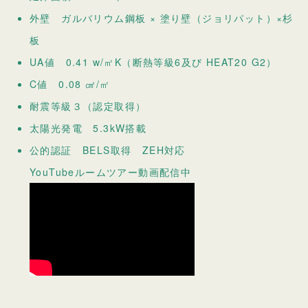
外壁 ガルバリウム鋼板 × 塗り壁（ジョリパット）×杉
板
UA値 0.41 w/㎡K（断熱等級6及び HEAT20 G2）
C値 0.08 ㎠/㎡
耐震等級３（認定取得）
太陽光発電 5.3kW搭載
公的認証 BELS取得 ZEH対応
YouTubeルームツアー動画配信中