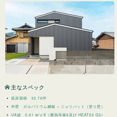
主なスペック
延床面積 32.76坪
外壁 ガルバリウム鋼板 × ジョリパット（塗り壁）
UA値 0.41 w/㎡K（断熱等級6及び HEAT20 G2）